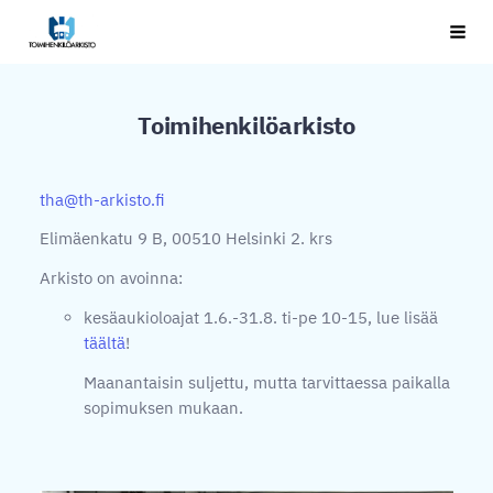
Siirry
Toimihenkilöarkisto
Haku
sivun
sisältöön
Toimihenkilöarkisto
tha@th-arkisto.fi
Elimäenkatu 9 B, 00510 Helsinki 2. krs
Arkisto on avoinna:
kesäaukioloajat 1.6.-31.8. ti-pe 10-15, lue lisää
täältä
!
Maanantaisin suljettu, mutta tarvittaessa paikalla
sopimuksen mukaan.