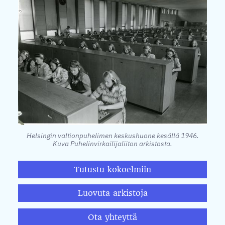
Helsingin valtionpuhelimen keskushuone kesällä 1946.
Kuva Puhelinvirkailijaliiton arkistosta.
Tutustu kokoelmiin
Luovuta arkistoja
Ota yhteyttä