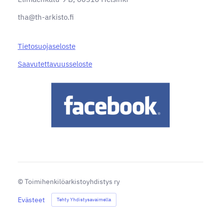
tha@th-arkisto.fi
Tietosuojaseloste
Saavutettavuusseloste
©
Toimihenkilöarkistoyhdistys ry
Evästeet
Tehty Yhdistysavaimella