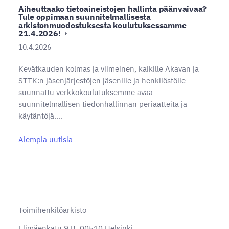
Aiheuttaako tietoaineistojen hallinta päänvaivaa?
Tule oppimaan suunnitelmallisesta
arkistonmuodostuksesta koulutuksessamme
21.4.2026!
10.4.2026
Kevätkauden kolmas ja viimeinen, kaikille Akavan ja
STTK:n jäsenjärjestöjen jäsenille ja henkilöstölle
suunnattu verkkokoulutuksemme avaa
suunnitelmallisen tiedonhallinnan periaatteita ja
käytäntöjä.…
Aiempia uutisia
Toimihenkilöarkisto
Elimäenkatu 9 B, 00510 Helsinki