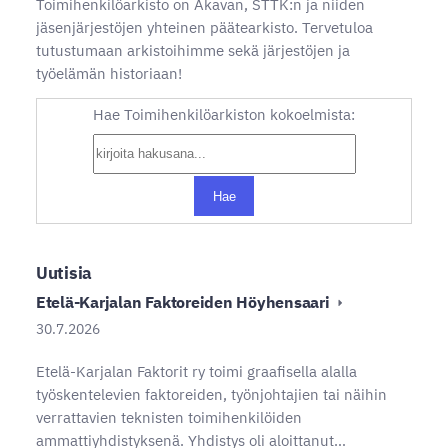
Toimihenkilöarkisto on Akavan, STTK:n ja niiden
jäsenjärjestöjen yhteinen päätearkisto. Tervetuloa
tutustumaan arkistoihimme sekä järjestöjen ja
työelämän historiaan!
Hae Toimihenkilöarkiston kokoelmista:
Hae
Uutisia
Etelä-Karjalan Faktoreiden Höyhensaari
30.7.2026
Etelä-Karjalan Faktorit ry toimi graafisella alalla
työskentelevien faktoreiden, työnjohtajien tai näihin
verrattavien teknisten toimihenkilöiden
ammattiyhdistyksenä. Yhdistys oli aloittanut…