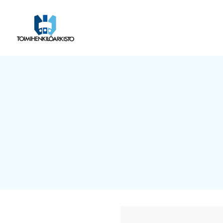
Siirry
sivun
Toimihenkilöarkisto
sisältöön