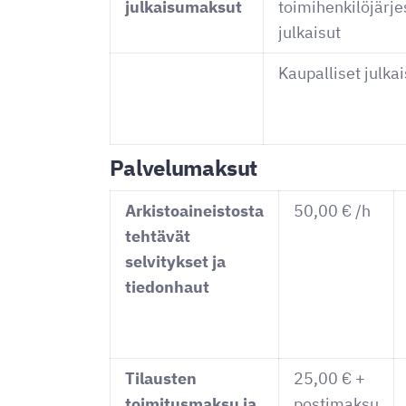
julkaisumaksut
toimihenkilöjärje
julkaisut
Kaupalliset julkai
Palvelumaksut
Arkistoaineistosta
50,00 € /h
tehtävät
selvitykset ja
tiedonhaut
Tilausten
25,00 € +
toimitusmaksu ja
postimaksu