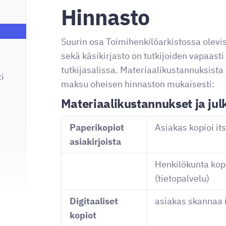
Hinnasto
Suurin osa Toimihenkilöarkistossa olevis
sekä käsikirjasto on tutkijoiden vapaasti
tutkijasalissa. Materiaalikustannuksista 
i
maksu oheisen hinnaston mukaisesti:
Materiaalikustannukset ja ju
Paperikopiot
Asiakas kopioi it
asiakirjoista
Henkilökunta kop
(tietopalvelu)
Digitaaliset
asiakas skannaa 
kopiot