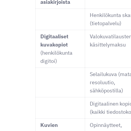
asiakirjoista
Henkilökunta sk
(tietopalvelu)
Digitaaliset
Valokuvatilauste
kuvakopiot
käsittelymaksu
(henkilökunta
digitoi)
Selailukuva (mat
resoluutio,
sähköpostilla)
Digitaalinen kopi
(kaikki tiedostoko
Kuvien
Opinnäytteet,