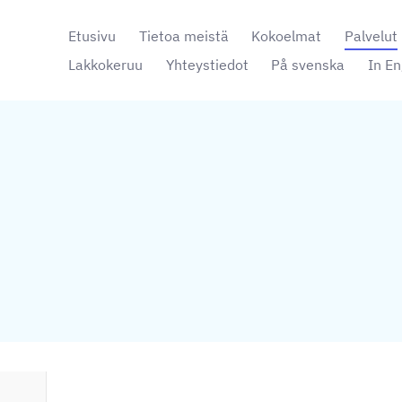
Etusivu
Tietoa meistä
Kokoelmat
Palvelut
Lakkokeruu
Yhteystiedot
På svenska
In En