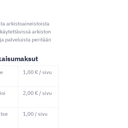
ta arkistoaineistoista
 käytettävissä arkiston
ja palveluista peritään
lkaisumaksut
se
1,00 € / sivu
ioi
2,00 € / sivu
itse
1,00 / sivu