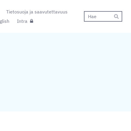
Tietosuoja ja saavutettavuus
Hak
glish
Intra
Hae