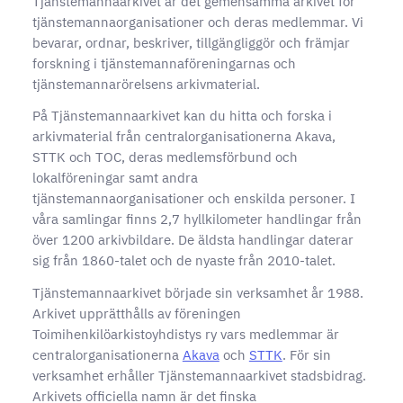
Tjänstemannaarkivet är det gemensamma arkivet för
tjänstemannaorganisationer och deras medlemmar. Vi
bevarar, ordnar, beskriver, tillgängliggör och främjar
forskning i tjänstemannaföreningarnas och
tjänstemannarörelsens arkivmaterial.
På Tjänstemannaarkivet kan du hitta och forska i
arkivmaterial från centralorganisationerna Akava,
STTK och TOC, deras medlemsförbund och
lokalföreningar samt andra
tjänstemannaorganisationer och enskilda personer. I
våra samlingar finns 2,7 hyllkilometer handlingar från
över 1200 arkivbildare. De äldsta handlingar daterar
sig från 1860-talet och de nyaste från 2010-talet.
Tjänstemannaarkivet började sin verksamhet år 1988.
Arkivet upprätthålls av föreningen
Toimihenkilöarkistoyhdistys ry vars medlemmar är
centralorganisationerna
Akava
och
STTK
. För sin
verksamhet erhåller Tjänstemannaarkivet stadsbidrag.
Arkivets officiella namn är det finska