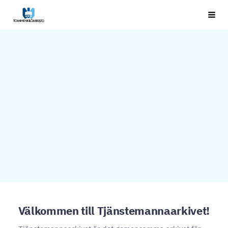
Siirry
Toimihenkilöarkisto
Haku
sivun
sisältöön
Välkommen till Tjänstemannaarkivet!