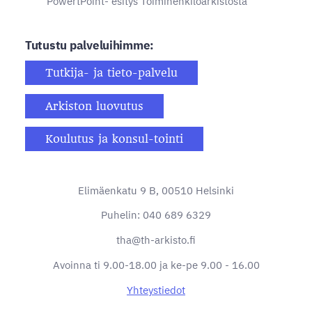
PowertPoint- esitys Toimihenkilöarkistosta
Tutustu palveluihimme:
Tutkija- ja tieto-palvelu
Arkiston luovutus
Koulutus ja konsul-tointi
Elimäenkatu 9 B, 00510 Helsinki
Puhelin: 040 689 6329
tha@th-arkisto.fi
Avoinna ti 9.00-18.00 ja ke-pe 9.00 - 16.00
Yhteystiedot