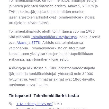
Toimihenkilöarkisto on toimihenkilöammattijärjestöjen
ja niiden jäsenten yhteinen arkisto. Akavan, STTK:n ja
TVK:n keskusjärjestöarkistot ja niiden monien
jäsenjärjestöjen arkistot ovat Toimihenkilöarkistossa
tutkijoiden käytettävissä.
Toimihenkilöarkisto aloitti toimintansa vuonna 1988.
Sitä ylläpitää
Toimihenkilöarkistoyhdistys
, jonka jäseniä
ovat
Akava
ja
STTK
. Arkisto saa toimintaansa
valtionapua. Toimihenkilöarkisto on sitoutunut
kansalliseen yksityisarkistojen hankintapolitiikkaan
erikoisalanaan toimihenkilöjärjestöt.
Asiakirjoja arkistossa n. 1400 arkistonmuodostajalta
(järjestö- ja henkilöarkistoja) yhteensä noin 30000
hyllymetriä. Vanhimmat asiakirjat ovat 1860-luvulta,
uusimmat 2020-luvulta.
Tietopaketti Toimihenkilöarkistosta:
THA esittely 2025.pdf
3 MB