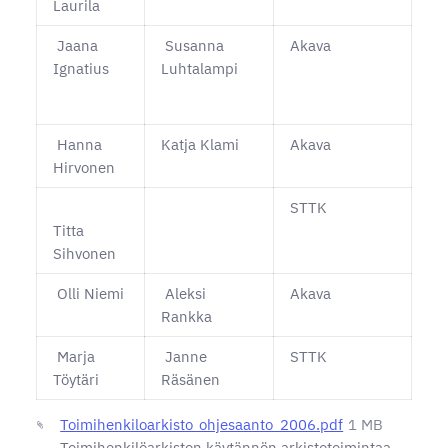
Laurila
Jaana
Susanna
Akava
Ignatius
Luhtalampi
Hanna
Katja Klami
Akava
Hirvonen
STTK
Titta
Sihvonen
Olli Niemi
Aleksi
Akava
Rankka
Marja
Janne
STTK
Töytäri
Räsänen
Toimihenkiloarkisto_ohjesaanto_2006.pdf
1 MB
Toimihenkilöarkiston käytännön arkistotoimintaa