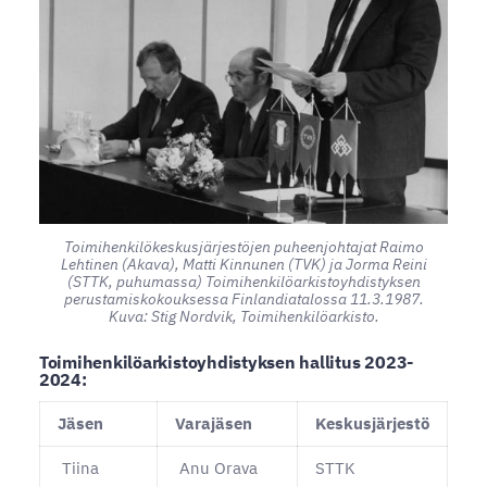
Toimihenkilökeskusjärjestöjen puheenjohtajat Raimo
Lehtinen (Akava), Matti Kinnunen (TVK) ja Jorma Reini
(STTK, puhumassa) Toimihenkilöarkistoyhdistyksen
perustamiskokouksessa Finlandiatalossa 11.3.1987.
Kuva: Stig Nordvik, Toimihenkilöarkisto.
Toimihenkilöarkistoyhdistyksen hallitus 2023-
2024:
Jäsen
Varajäsen
Keskusjärjestö
Tiina
Anu Orava
STTK