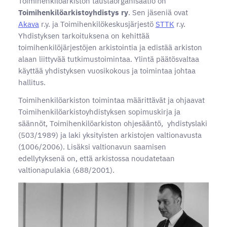
Toimihenkilöarkiston taustaorganisaatio on
Toimihenkilöarkistoyhdistys ry
. Sen jäseniä ovat
Akava
r.y. ja Toimihenkilökeskusjärjestö
STTK
r.y.
Yhdistyksen tarkoituksena on kehittää
toimihenkilöjärjestöjen arkistointia ja edistää arkiston
alaan liittyvää tutkimustoimintaa. Ylintä päätösvaltaa
käyttää yhdistyksen vuosikokous ja toimintaa johtaa
hallitus.
Toimihenkilöarkiston toimintaa määrittävät ja ohjaavat
Toimihenkilöarkistoyhdistyksen sopimuskirja ja
säännöt, Toimihenkilöarkiston ohjesääntö, yhdistyslaki
(503/1989) ja laki yksityisten arkistojen valtionavusta
(1006/2006). Lisäksi valtionavun saamisen
edellytyksenä on, että arkistossa noudatetaan
valtionapulakia (688/2001).