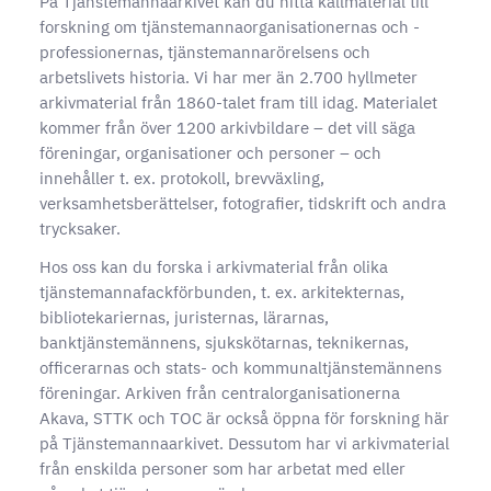
På Tjänstemannaarkivet kan du hitta källmaterial till
forskning om tjänstemannaorganisationernas och -
professionernas, tjänstemannarörelsens och
arbetslivets historia. Vi har mer än 2.700 hyllmeter
arkivmaterial från 1860-talet fram till idag. Materialet
kommer från över 1200 arkivbildare – det vill säga
föreningar, organisationer och personer – och
innehåller t. ex. protokoll, brevväxling,
verksamhetsberättelser, fotografier, tidskrift och andra
trycksaker.
Hos oss kan du forska i arkivmaterial från olika
tjänstemannafackförbunden, t. ex. arkitekternas,
bibliotekariernas, juristernas, lärarnas,
banktjänstemännens, sjukskötarnas, teknikernas,
officerarnas och stats- och kommunaltjänstemännens
föreningar. Arkiven från centralorganisationerna
Akava, STTK och TOC är också öppna för forskning här
på Tjänstemannaarkivet. Dessutom har vi arkivmaterial
från enskilda personer som har arbetat med eller