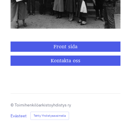
Front sida
Kontakta oss
©
Toimihenkilöarkistoyhdistys ry
Evästeet
Tehty Yhdistysavaimella