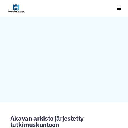
Siirry
Toimihenkilöarkisto
Haku
sivun
sisältöön
Akavan arkisto järjestetty
tutkimuskuntoon