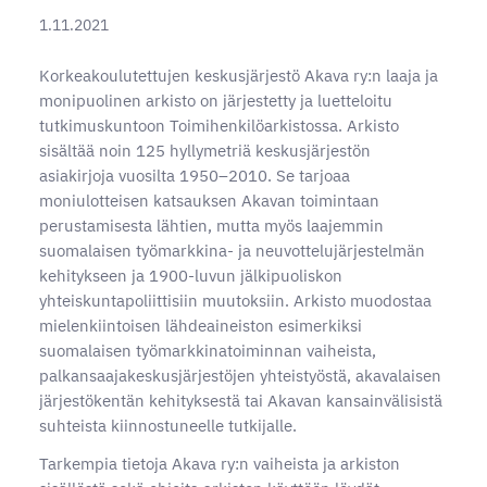
1.11.2021
Korkeakoulutettujen keskusjärjestö Akava ry:n laaja ja
monipuolinen arkisto on järjestetty ja luetteloitu
tutkimuskuntoon Toimihenkilöarkistossa. Arkisto
sisältää noin 125 hyllymetriä keskusjärjestön
asiakirjoja vuosilta 1950–2010. Se tarjoaa
moniulotteisen katsauksen Akavan toimintaan
perustamisesta lähtien, mutta myös laajemmin
suomalaisen työmarkkina- ja neuvottelujärjestelmän
kehitykseen ja 1900-luvun jälkipuoliskon
yhteiskuntapoliittisiin muutoksiin. Arkisto muodostaa
mielenkiintoisen lähdeaineiston esimerkiksi
suomalaisen työmarkkinatoiminnan vaiheista,
palkansaajakeskusjärjestöjen yhteistyöstä, akavalaisen
järjestökentän kehityksestä tai Akavan kansainvälisistä
suhteista kiinnostuneelle tutkijalle.
Tarkempia tietoja Akava ry:n vaiheista ja arkiston