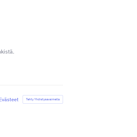
kistä.
Evästeet
Tehty Yhdistysavaimella