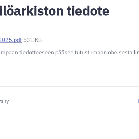
löarkiston tiedote
 2025.pdf
531 KB
impaan tiedotteeseen pääsee tutustumaan oheisesta lin
s ry