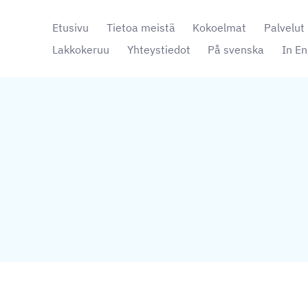
Etusivu
Tietoa meistä
Kokoelmat
Palvelut
Lakkokeruu
Yhteystiedot
På svenska
In En