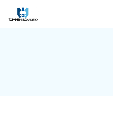
Siirry
sivun
Toimihenkilöarkisto
sisältöön