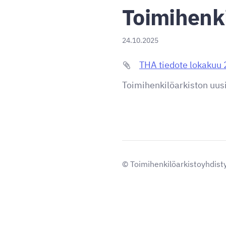
Toimihenki
24.10.2025
THA tiedote lokakuu
Toimihenkilöarkiston uus
©
Toimihenkilöarkistoyhdisty