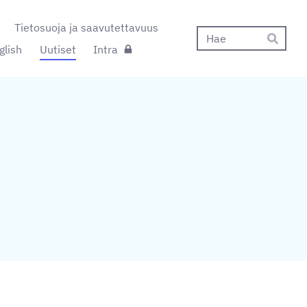
Tietosuoja ja saavutettavuus
Hak
glish
Uutiset
Intra
Hae