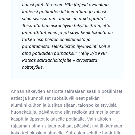
halusi päästä eroon. Hän järjesti avohoitoa,
laajensi potilaiden liikkumatilaa ja tuhosi
siinä sivussa mm. laitoksen pakkopaidat.
Toisaalta hän uskoi hyvin tehyläisittäin, että
ammattitaitoinen ja jaksava henkilökunta on
tärkeä osa hoidon onnistumista ja
parantumista. Henkilöstön hyvinvointi koitui
aina potilaiden parhaaksi.” (Tehy 2/1998:
Patsas sairaanhoitajalle – arvostusta
hoitotyölle.
Annan sitkeyden ansiosta sairaalaan saatiin posliiniset
astiat ja kunnolliset ruokailuvälineet pelkän
alumiinikulhon ja lusikan sijaan, talonpoikaistyylisiä
huonekaluja, päivähuoneisiin radiokaiuttimet ja omat
kaapit ja lipastot jokaiselle potilaalle. Vain aitojen
rajaaman pihan sijaan potilaat pääsivät nyt liikkumaan
koko Kellokosken alueella. Sairaalan seinille hankittiin