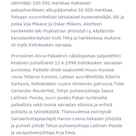
vähintään 100 000 markkaa maksavan
patsashankkeen alkupääomaksi 30 000 markkaa.
Patsaan suunnittelivat latvialaiset kuvanveistäjät, äiti ja
poika Vija Mikane ja Oskar Mikans. Aloitteen
hankkeelle teki Psykiatrian yhteistyö ry, käytännön
kansalaiskeräyksen hoiti Tehy ja hankkeessa mukana
oli myös Kellokosken sairaala.
Pronssinen Anna Pakalénin näköispatsas paljastettiin
kesäisen juhlallisesti 12.6.1998 Kellokosken sairaalan
puistossa. Paikalle olivat saapuneet muun muassa
rouva Tellervo Koivisto, Latvian suurlähettiläs Alberts
Sarkanis, Kellokosken ruukin viimeinen patruuna Totte
Carlander-Reuterfelt, Tehyn puheenjohtaja Jaana
Laitinen-Pesola, suuri joukko Pakan tunteneita
paikallisia sekä monia sairaalan silloisia ja entisiä
potilaita ja työntekijöitä. Tilaisuudessa esiintyivät
Sairaanhoitajalaulajat Hanna-Leena Akkasen johdolla
ja puheet pitivät Tehyn puheenjohtaja Laitinen-Pesola
ja varapuheenjohtaja Arja Eeva.