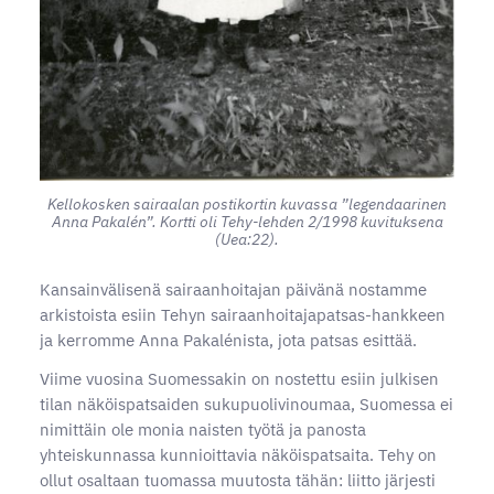
Kellokosken sairaalan postikortin kuvassa ”legendaarinen
Anna Pakalén”. Kortti oli Tehy-lehden 2/1998 kuvituksena
(Uea:22).
Kansainvälisenä sairaanhoitajan päivänä nostamme
arkistoista esiin Tehyn sairaanhoitajapatsas-hankkeen
ja kerromme Anna Pakalénista, jota patsas esittää.
Viime vuosina Suomessakin on nostettu esiin julkisen
tilan näköispatsaiden sukupuolivinoumaa, Suomessa ei
nimittäin ole monia naisten työtä ja panosta
yhteiskunnassa kunnioittavia näköispatsaita. Tehy on
ollut osaltaan tuomassa muutosta tähän: liitto järjesti