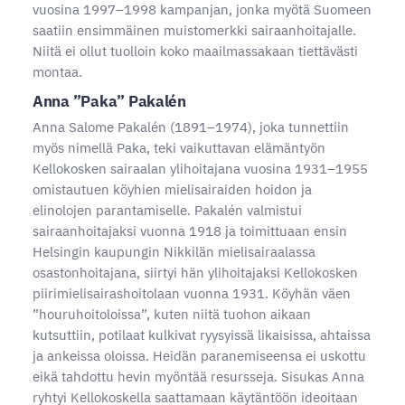
vuosina 1997–1998 kampanjan, jonka myötä Suomeen
saatiin ensimmäinen muistomerkki sairaanhoitajalle.
Niitä ei ollut tuolloin koko maailmassakaan tiettävästi
montaa.
Anna ”Paka” Pakalén
Anna Salome Pakalén (1891–1974), joka tunnettiin
myös nimellä Paka, teki vaikuttavan elämäntyön
Kellokosken sairaalan ylihoitajana vuosina 1931–1955
omistautuen köyhien mielisairaiden hoidon ja
elinolojen parantamiselle. Pakalén valmistui
sairaanhoitajaksi vuonna 1918 ja toimittuaan ensin
Helsingin kaupungin Nikkilän mielisairaalassa
osastonhoitajana, siirtyi hän ylihoitajaksi Kellokosken
piirimielisairashoitolaan vuonna 1931. Köyhän väen
”houruhoitoloissa”, kuten niitä tuohon aikaan
kutsuttiin, potilaat kulkivat ryysyissä likaisissa, ahtaissa
ja ankeissa oloissa. Heidän paranemiseensa ei uskottu
eikä tahdottu hevin myöntää resursseja. Sisukas Anna
ryhtyi Kellokoskella saattamaan käytäntöön ideoitaan