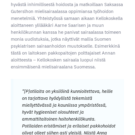
hyvästä inhimillisestä hoidosta ja matkoillaan Saksassa
Guterslhon mielisairaalassa oppimiansa työhoidon
menetelmiä. Yhteistyössä samaan aikaan Kellokoskella
aloittaneen ylilääkäri Aarne Saarisen ja muun
henkilökunnan kanssa he panivat sairaalassa toimeen
monia uudistuksia, jotka näyttivät mallia Suomen
psykiatrisen sairaanhoidon muutokselle. Esimerkkinä
tästä on laitoksen pakkopaitojen polttajaiset Annan
aloitteesta – Kellokosken sairaala luopui niistä
ensimmäisenä mielisairaalana Suomessa.
”[P]otilaita on yksilöinä kunnioitettava, heille
on tarjottava hyödyllistä tekemistä
miellyttävässä ja kauniissa ympäristössä,
hyvät hygieeniset olosuhteet ja
ammattitaitoinen hoitohenkilökunta.
Potilaiden eristämiset ja erilaiset pakkohoidot
olivat olleet siihen asti yleisiä. Niistä Anna