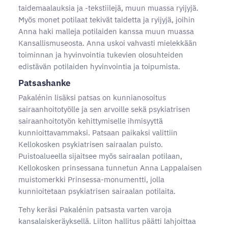
taidemaalauksia ja -tekstiilejä, muun muassa ryijyjä.
Myös monet potilaat tekivät taidetta ja ryijyjä, joihin
Anna haki malleja potilaiden kanssa muun muassa
Kansallismuseosta. Anna uskoi vahvasti mielekkään
toiminnan ja hyvinvointia tukevien olosuhteiden
edistävän potilaiden hyvinvointia ja toipumista.
Patsashanke
Pakalénin lisäksi patsas on kunnianosoitus
sairaanhoitotyölle ja sen arvoille sekä psykiatrisen
sairaanhoitotyön kehittymiselle ihmisyyttä
kunnioittavammaksi. Patsaan paikaksi valittiin
Kellokosken psykiatrisen sairaalan puisto.
Puistoalueella sijaitsee myös sairaalan potilaan,
Kellokosken prinsessana tunnetun Anna Lappalaisen
muistomerkki Prinsessa-monumentti, jolla
kunnioitetaan psykiatrisen sairaalan potilaita.
Tehy keräsi Pakalénin patsasta varten varoja
kansalaiskeräyksellä. Liiton hallitus päätti lahjoittaa