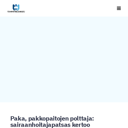
Siirry
Toimihenkilöarkisto
Haku
sivun
sisältöön
Paka, pakkopaitojen polttaja:
sairaanhoitajapatsas kertoo